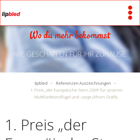
Wo du mehr bekommst
WIE GESCHAFFEN FÜR IHR ZUHAUSE.
lipbled
Referenzen Auszeichnungen
1. Preis „der Europäische Stern 2009“ für unseren
Multifunktionsflügel und -zarge (Ahorn Grafit).
1. Preis „der