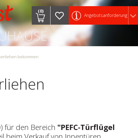
st
(0)
Angebotsanforderung
ZUHAUSE.
at verliehen bekommen
rliehen
0) für den Bereich
"PEFC-Türflügel
eil beim Verkauf von Innentüren