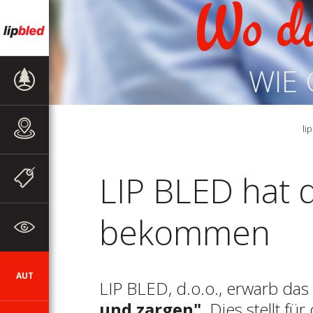
Wo d
WIE 
PRODUKTE
li
VERKAUFSSTELLEN
WERBEAKTIONEN
LIP BLED hat d
UND
MITTEILUNGEN
bekommen
ZUM
UNTERNEHMEN
AUT
SI
DE
EN
HR
CZ
LIP BLED, d.o.o., erwarb das
und zargen"
. Dies stellt 