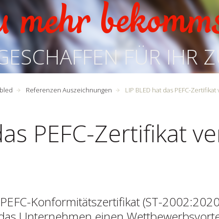
u mehr bekomm
GESCHAFFEN FÜR IHR 
pbled
Referenzen Auszeichnungen
LIP BLED hat das PEFC-Zertifik
as PEFC-Zertifikat ve
 PEFC-Konformitätszertifikat (ST-2002:202
für das Unternehmen einen Wettbewerbsvort