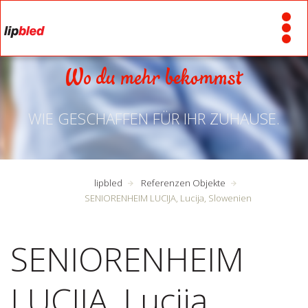
Wo du mehr bekommst
WIE GESCHAFFEN FÜR IHR ZUHAUSE.
lipbled
Referenzen Objekte
SENIORENHEIM LUCIJA, Lucija, Slowenien
SENIORENHEIM
LUCIJA, Lucija,