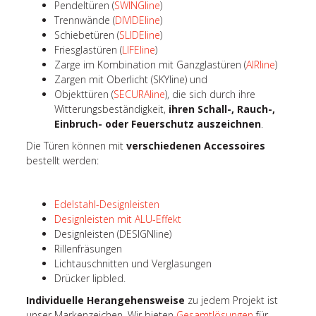
Pendeltüren (
SWINGline
)
Trennwände (
DIVIDEline
)
Schiebetüren (
SLIDEline
)
Friesglastüren (
LIFEline
)
Zarge im Kombination mit Ganzglastüren (
AIRline
)
Zargen mit Oberlicht (SKYline) und
Objekttüren (
SECURAline
), die sich durch ihre
Witterungsbeständigkeit,
ihren Schall-, Rauch-,
Einbruch- oder Feuerschutz auszeichnen
.
Die Türen können mit
verschiedenen Accessoires
bestellt werden:
Edelstahl-Designleisten
Designleisten mit ALU-Effekt
Designleisten (DESIGNline)
Rillenfräsungen
Lichtauschnitten und Verglasungen
Drücker lipbled.
Individuelle Herangehensweise
zu jedem Projekt ist
unser Markenzeichen. Wir bieten
Gesamtlösungen
für