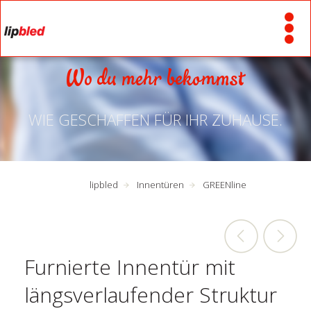
Wo du mehr bekommst
WIE GESCHAFFEN FÜR IHR ZUHAUSE.
lipbled
Innentüren
GREENline
Furnierte Innentür mit
längsverlaufender Struktur