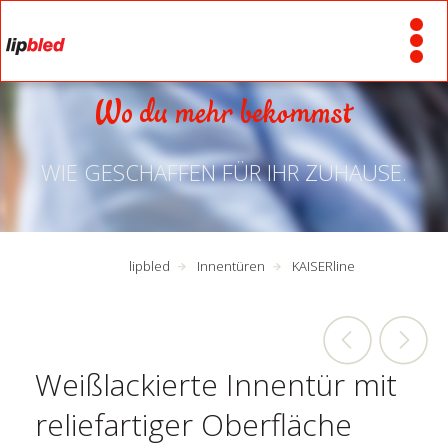
Wo du mehr bekommst
WIE GESCHAFFEN FÜR IHR ZUHAUSE.
lipbled
Innentüren
KAISERline
Weißlackierte Innentür mit
reliefartiger Oberfläche