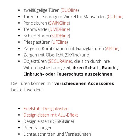
zweiflügelige Türen (
DUOline
)
Türen mit schrägem Winkel für Mansarden (
CUTline
)
Pendeltüren (
SWINGline
)
Trennwände (
DIVIDEline
)
Schiebetüren (
SLIDEline
)
Friesglastüren (
LIFEline
)
Zarge im Kombination mit Ganzglastüren (
AIRline
)
Zargen mit Oberlicht (SKYline) und
Objekttüren (
SECURAline
), die sich durch ihre
Witterungsbeständigkeit,
ihren Schall-, Rauch-,
Einbruch- oder Feuerschutz auszeichnen
.
Die Türen können mit
verschiedenen Accessoires
bestellt werden:
Edelstahl-Designleisten
Designleisten mit ALU-Effekt
Designleisten (DESIGNline)
Rillenfräsungen
Lichtauschnitten und Verglasungen