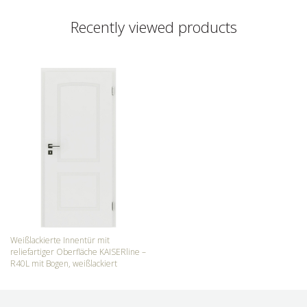
Recently viewed products
Weißlackierte Innentür mit
reliefartiger Oberfläche KAISERline –
R40L mit Bogen, weißlackiert