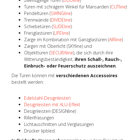
zweiflügelige Türen (
DUOline
)
Türen mit schrägem Winkel für Mansarden (
CUTline
)
Pendeltüren (
SWINGline
)
Trennwände (
DIVIDEline
)
Schiebetüren (
SLIDEline
)
Friesglastüren (
LIFEline
)
Zarge im Kombination mit Ganzglastüren (
AIRline
)
Zargen mit Oberlicht (SKYline) und
Objekttüren (
SECURAline
), die sich durch ihre
Witterungsbeständigkeit,
ihren Schall-, Rauch-,
Einbruch- oder Feuerschutz auszeichnen
.
Die Türen können mit
verschiedenen Accessoires
bestellt werden:
Edelstahl-Designleisten
Designleisten mit ALU-Effekt
Designleisten (DESIGNline)
Rillenfräsungen
Lichtauschnitten und Verglasungen
Drücker lipbled.