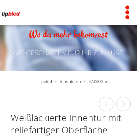
Wo du mehr bekommst
WIE GESCHAFFEN FÜR IHR ZUHAUSE.
lipbled
Innentüren
KAISERline
Weißlackierte Innentür mit
reliefartiger Oberfläche