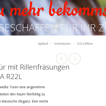
u mehr bekomm
GESCHAFFEN FÜR IHR 
lipbled
Innentüren
COLORline
ür mit Rillenfräsungen
A R22L
n weiße Türen eine angenehme
keiten den Raum feinfühlig zu
n klassische Eleganz. Eine reiche