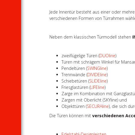
Jede Innentür besteht aus einer oder mehre
verschiedenen Formen von Türrahmen wähl
Neben dem klassischen Türmodell stehen
I
zweiflügelige Türen (
DUOline
)
Türen mit schrägem Winkel für Mansa
Pendeltüren (
SWINGline
)
Trennwände (
DIVIDEline
)
Schiebetüren (
SLIDEline
)
Friesglastüren (
LIFEline
)
Zarge im Kombination mit Ganzglastü
Zargen mit Oberlicht (SKYline) und
Objekttüren (
SECURAline
), die sich d
Die Türen können mit
verschiedenen Acc
Edelstahl-Designleisten