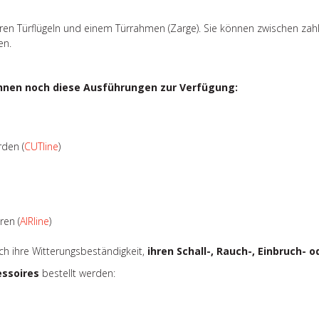
ren Türflügeln und einem Türrahmen (Zarge). Sie können zwischen zah
en.
hnen noch diese Ausführungen zur Verfügung:
rden (
CUTline
)
ren (
AIRline
)
urch ihre Witterungsbeständigkeit,
ihren Schall-, Rauch-, Einbruch-
essoires
bestellt werden: