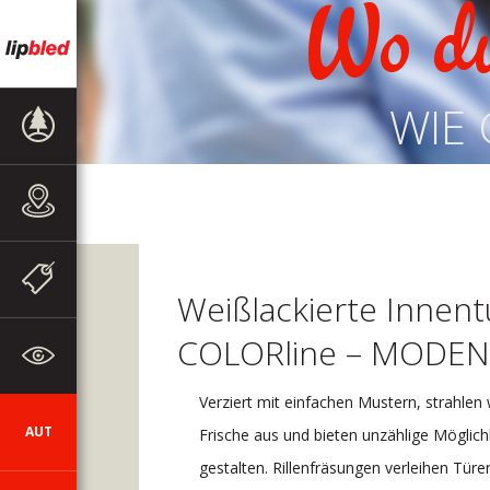
Wo d
WIE 
PRODUKTE
VERKAUFSSTELLEN
WERBEAKTIONEN
UND
Weißlackierte Innent
MITTEILUNGEN
COLORline – MODEN
ZUM
UNTERNEHMEN
Verziert mit einfachen Mustern, strahle
AUT
SI
DE
EN
HR
CZ
Frische aus und bieten unzählige Möglich
gestalten. Rillenfräsungen verleihen Türe