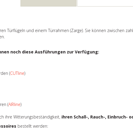
ren Türflügeln und einem Türrahmen (Zarge). Sie können zwischen zah
en.
hnen noch diese Ausführungen zur Verfügung:
rden (
CUTline
)
ren (
AIRline
)
urch ihre Witterungsbeständigkeit,
ihren Schall-, Rauch-, Einbruch-
essoires
bestellt werden: