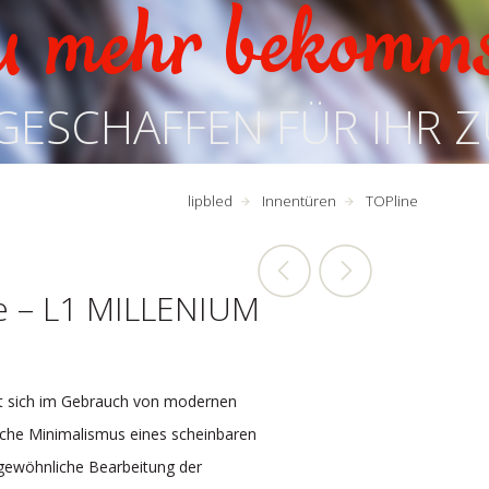
u mehr bekomm
GESCHAFFEN FÜR IHR 
lipbled
Innentüren
TOPline
e – L1 MILLENIUM
gt sich im Gebrauch von modernen
ische Minimalismus eines scheinbaren
rgewöhnliche Bearbeitung der