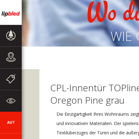
Wo d
WIE 
PRODUKTE
VERKAUFSSTELLEN
WERBEAKTIONEN
UND
CPL-Innentür TOPlin
MITTEILUNGEN
Oregon Pine grau
ZUM
UNTERNEHMEN
Die Einzigartigkeit Ihres Wohnraums zei
AUT
SI
DE
EN
HR
CZ
und innovativen Materialien. Der spieler
Textilüberzuges der Türen und die auße