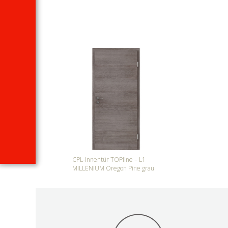
CPL-Innentür TOPline – L1
MILLENIUM Oregon Pine grau