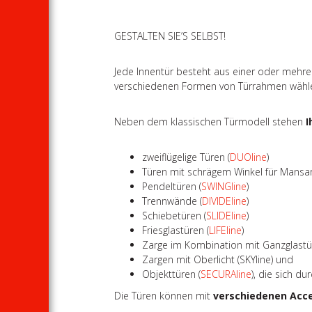
GESTALTEN SIE’S SELBST!
Jede Innentür besteht aus einer oder mehre
verschiedenen Formen von Türrahmen wähl
Neben dem klassischen Türmodell stehen
I
zweiflügelige Türen (
DUOline
)
Türen mit schrägem Winkel für Mansa
Pendeltüren (
SWINGline
)
Trennwände (
DIVIDEline
)
Schiebetüren (
SLIDEline
)
Friesglastüren (
LIFEline
)
Zarge im Kombination mit Ganzglastü
Zargen mit Oberlicht (SKYline) und
Objekttüren (
SECURAline
), die sich d
Die Türen können mit
verschiedenen Acc