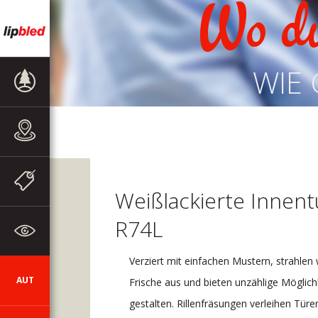
Wo d
WIE 
PRODUKTE
VERKAUFSSTELLEN
WERBEAKTIONEN
UND
Weißlackierte Innen
MITTEILUNGEN
R74L
ZUM
UNTERNEHMEN
Verziert mit einfachen Mustern, strahle
AUT
SI
DE
EN
HR
CZ
Frische aus und bieten unzählige Möglich
gestalten. Rillenfräsungen verleihen Türe