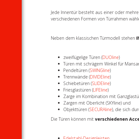
Jede Innentür besteht aus einer oder mehre
verschiedenen Formen von Türrahmen wähl
Neben dem klassischen Türmodell stehen
I
zweiflügelige Türen (
DUOline
)
Türen mit schrägem Winkel für Mansa
Pendeltüren (
SWINGline
)
Trennwände (
DIVIDEline
)
Schiebetüren (
SLIDEline
)
Friesglastüren (
LIFEline
)
Zarge im Kombination mit Ganzglastü
Zargen mit Oberlicht (SKYline) und
Objekttüren (
SECURAline
), die sich d
Die Türen können mit
verschiedenen Acc
Edelstahl-Designleisten