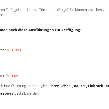
ren Türflügeln und einem Türrahmen (Zarge). Sie können zwischen zah
en.
hnen noch diese Ausführungen zur Verfügung:
rden (
CUTline
)
ren (
AIRline
)
urch ihre Witterungsbeständigkeit,
ihren Schall-, Rauch-, Einbruch-
essoires
bestellt werden: