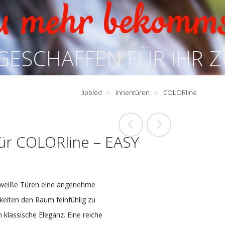
u mehr bekomm
GESCHAFFEN FÜR IHR 
lipbled
Innentüren
COLORline
tür COLORline – EASY
n weiße Türen eine angenehme
keiten den Raum feinfühlig zu
n klassische Eleganz. Eine reiche