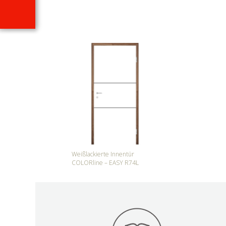
Weißlackierte Innentür
COLORline – EASY R74L