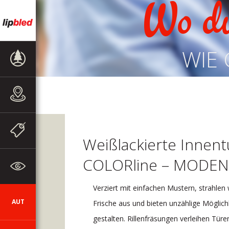
Wo d
WIE 
PRODUKTE
VERKAUFSSTELLEN
WERBEAKTIONEN
UND
Weißlackierte Innent
MITTEILUNGEN
COLORline – MODEN
ZUM
UNTERNEHMEN
Verziert mit einfachen Mustern, strahle
AUT
SI
DE
EN
HR
CZ
Frische aus und bieten unzählige Möglich
gestalten. Rillenfräsungen verleihen Türe