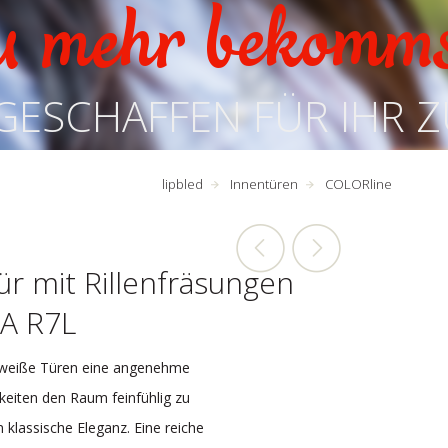
u mehr bekomm
GESCHAFFEN FÜR IHR 
lipbled
Innentüren
COLORline
ür mit Rillenfräsungen
A R7L
n weiße Türen eine angenehme
keiten den Raum feinfühlig zu
n klassische Eleganz. Eine reiche