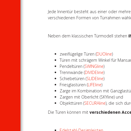
Jede Innentür besteht aus einer oder mehre
verschiedenen Formen von Türrahmen wähl
Neben dem klassischen Türmodell stehen
I
zweiflügelige Türen (
DUOline
)
Türen mit schrägem Winkel für Mansa
Pendeltüren (
SWINGline
)
Trennwände (
DIVIDEline
)
Schiebetüren (
SLIDEline
)
Friesglastüren (
LIFEline
)
Zarge im Kombination mit Ganzglastü
Zargen mit Oberlicht (SKYline) und
Objekttüren (
SECURAline
), die sich d
Die Türen können mit
verschiedenen Acc
Edelstahl-Designleisten