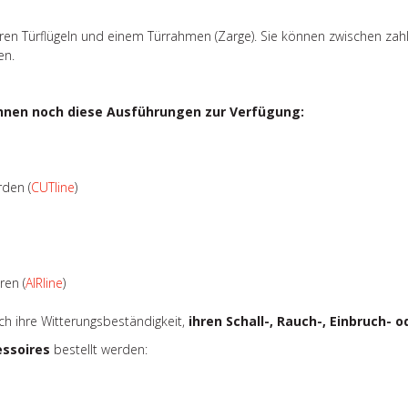
ren Türflügeln und einem Türrahmen (Zarge). Sie können zwischen zah
en.
hnen noch diese Ausführungen zur Verfügung:
rden (
CUTline
)
ren (
AIRline
)
urch ihre Witterungsbeständigkeit,
ihren Schall-, Rauch-, Einbruch-
essoires
bestellt werden: